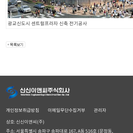
광교신도시 센트럴프라자 신축 전기공사
개인정보취급방침
이메일무단수집거부
관리자
상호: 신신이앤씨(주)
주소: 서울특별시 송파구 송파대로 167, A동 516호 (문정동,